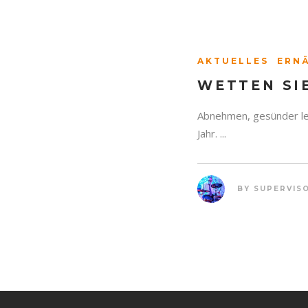
AKTUELLES
ERN
WETTEN SI
Abnehmen, gesünder leb
Jahr. ...
BY
SUPERVIS