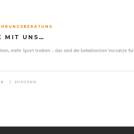
ÄHRUNGSBERATUNG
E MIT UNS…
en, mehr Sport treiben – das sind die beliebtesten Vorsätze für 
OR
21/01/2015