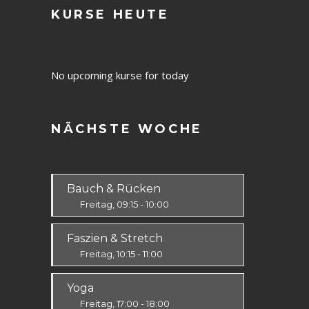
KURSE HEUTE
No upcoming kurse for today
NÄCHSTE WOCHE
Bauch & Rücken
Freitag, 09:15 - 10:00
Fit & Vital
Faszien & Stretch
Alle
Freitag, 10:15 - 11:00
Fit & Vital
Yoga
Alle
Freitag, 17:00 - 18:00