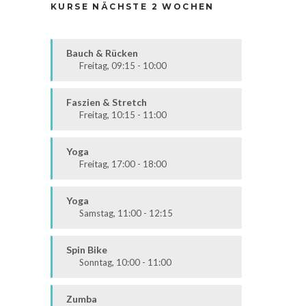
KURSE NÄCHSTE 2 WOCHEN
Bauch & Rücken
Freitag, 09:15 - 10:00
Fit & Vital
Alle
Faszien & Stretch
Freitag, 10:15 - 11:00
Fit & Vital
Alle
Yoga
Freitag, 17:00 - 18:00
Körper & Geist
Alle
Yoga
Samstag, 11:00 - 12:15
Körper & Geist
Alle
Spin Bike
Sonntag, 10:00 - 11:00
Alle
Zumba