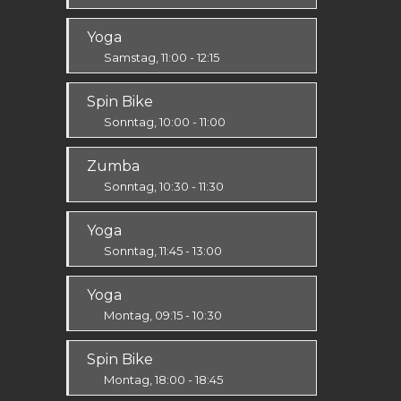
Körper & Geist
Yoga
Alle
Samstag, 11:00 - 12:15
Körper & Geist
Spin Bike
Alle
Sonntag, 10:00 - 11:00
Alle
Zumba
Sonntag, 10:30 - 11:30
Ausdauer & Kraft
Yoga
Alle
Sonntag, 11:45 - 13:00
Körper & Geist
Yoga
Alle
Montag, 09:15 - 10:30
Körper & Geist
Spin Bike
Alle
Montag, 18:00 - 18:45