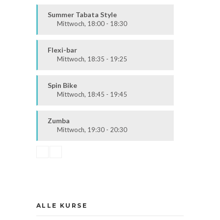
Fit & Vital
Prävention
Summer Tabata Style
Mittwoch, 18:00 - 18:30
Fit & Vital
Mittel / Fortgeschritten
Flexi-bar
Mittwoch, 18:35 - 19:25
Ausdauer & Kraft
Alle
Spin Bike
Mittwoch, 18:45 - 19:45
Alle
Zumba
Mittwoch, 19:30 - 20:30
Ausdauer & Kraft
Alle
ALLE KURSE