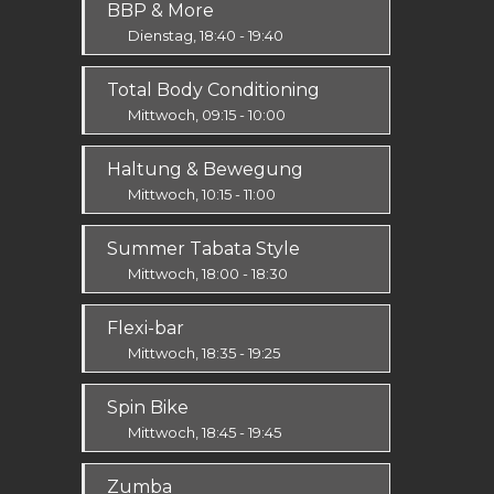
BBP & More
Alle
Dienstag, 18:40 - 19:40
Ausdauer & Kraft
Total Body Conditioning
Alle
Mittwoch, 09:15 - 10:00
Fit & Vital
Haltung & Bewegung
Alle
Mittwoch, 10:15 - 11:00
Fit & Vital
Summer Tabata Style
Prävention
Mittwoch, 18:00 - 18:30
Fit & Vital
Flexi-bar
Mittel / Fortgeschritten
Mittwoch, 18:35 - 19:25
Ausdauer & Kraft
Spin Bike
Alle
Mittwoch, 18:45 - 19:45
Alle
Zumba