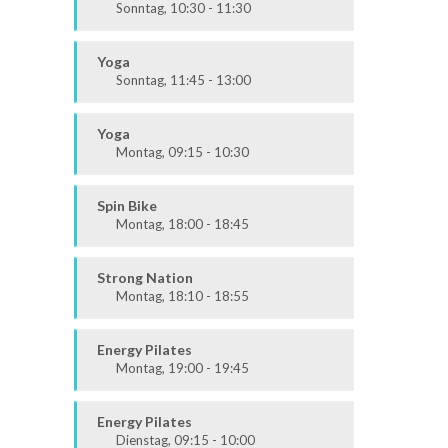
Sonntag, 10:30 - 11:30
Ausdauer & Kraft
Alle
Yoga
Sonntag, 11:45 - 13:00
Körper & Geist
Alle
Yoga
Montag, 09:15 - 10:30
Körper & Geist
Alle
Spin Bike
Montag, 18:00 - 18:45
Alle
Strong Nation
Montag, 18:10 - 18:55
Ausdauer & Kraft
Mittel / Fortgeschritten
Energy Pilates
Montag, 19:00 - 19:45
Körper & Geist
Alle
Energy Pilates
Dienstag, 09:15 - 10:00