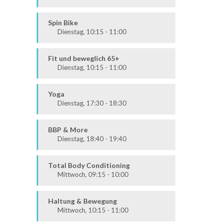
Körper & Geist
Alle
Spin Bike
Dienstag, 10:15 - 11:00
Alle
Fit und beweglich 65+
Dienstag, 10:15 - 11:00
Fit & Vital
Alle
Yoga
Dienstag, 17:30 - 18:30
Körper & Geist
Alle
BBP & More
Dienstag, 18:40 - 19:40
Ausdauer & Kraft
Alle
Total Body Conditioning
Mittwoch, 09:15 - 10:00
Fit & Vital
Alle
Haltung & Bewegung
Mittwoch, 10:15 - 11:00