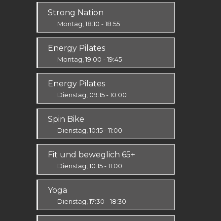
Alle
Strong Nation
Montag, 18:10 - 18:55
Ausdauer & Kraft
Energy Pilates
Mittel / Fortgeschritten
Montag, 19:00 - 19:45
Körper & Geist
Energy Pilates
Alle
Dienstag, 09:15 - 10:00
Körper & Geist
Spin Bike
Alle
Dienstag, 10:15 - 11:00
Alle
Fit und beweglich 65+
Dienstag, 10:15 - 11:00
Fit & Vital
Yoga
Alle
Dienstag, 17:30 - 18:30
Körper & Geist