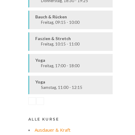
Donnerstag, 18:30 - 19:25
Ausdauer & Kraft
Mittelstufe
Bauch & Rücken
Freitag, 09:15 - 10:00
Fit & Vital
Alle
Faszien & Stretch
Freitag, 10:15 - 11:00
Fit & Vital
Alle
Yoga
Freitag, 17:00 - 18:00
Körper & Geist
Alle
Yoga
Samstag, 11:00 - 12:15
Körper & Geist
Alle
ALLE KURSE
Ausdauer & Kraft