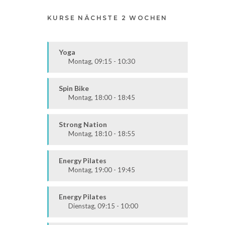
KURSE NÄCHSTE 2 WOCHEN
Yoga
Montag, 09:15 - 10:30
Körper & Geist
Alle
Spin Bike
Montag, 18:00 - 18:45
Alle
Strong Nation
Montag, 18:10 - 18:55
Ausdauer & Kraft
Mittel / Fortgeschritten
Energy Pilates
Montag, 19:00 - 19:45
Körper & Geist
Alle
Energy Pilates
Dienstag, 09:15 - 10:00
Körper & Geist