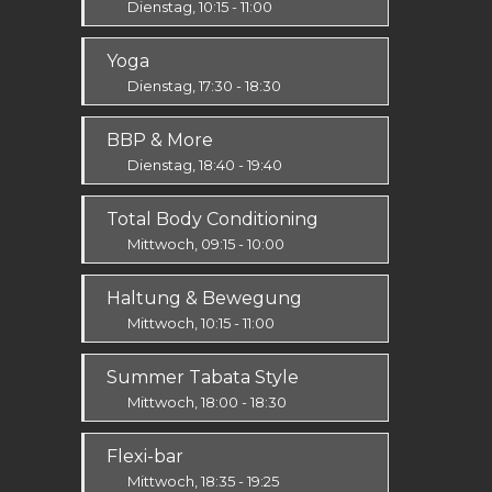
Dienstag, 10:15 - 11:00
Fit & Vital
Yoga
Alle
Dienstag, 17:30 - 18:30
Körper & Geist
BBP & More
Alle
Dienstag, 18:40 - 19:40
Ausdauer & Kraft
Total Body Conditioning
Alle
Mittwoch, 09:15 - 10:00
Fit & Vital
Haltung & Bewegung
Alle
Mittwoch, 10:15 - 11:00
Fit & Vital
Summer Tabata Style
Prävention
Mittwoch, 18:00 - 18:30
Fit & Vital
Flexi-bar
Mittel / Fortgeschritten
Mittwoch, 18:35 - 19:25