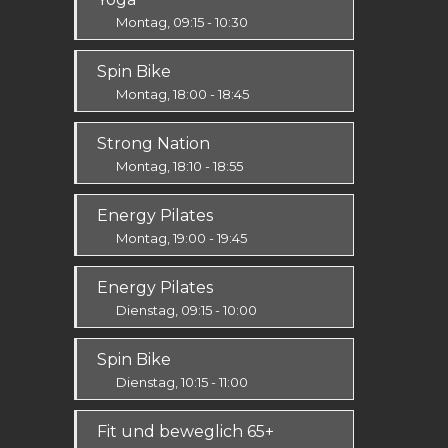
Montag, 09:15 - 10:30
Körper & Geist
Spin Bike
Alle
Montag, 18:00 - 18:45
Alle
Strong Nation
Montag, 18:10 - 18:55
Ausdauer & Kraft
Energy Pilates
Mittel / Fortgeschritten
Montag, 19:00 - 19:45
Körper & Geist
Energy Pilates
Alle
Dienstag, 09:15 - 10:00
Körper & Geist
Spin Bike
Alle
Dienstag, 10:15 - 11:00
Alle
Fit und beweglich 65+