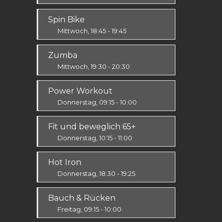
Ausdauer & Kraft
Spin Bike
Alle
Mittwoch, 18:45 - 19:45
Alle
Zumba
Mittwoch, 19:30 - 20:30
Ausdauer & Kraft
Power Workout
Alle
Donnerstag, 09:15 - 10:00
Fit & Vital
Fit und beweglich 65+
Mittelstufe
Donnerstag, 10:15 - 11:00
Fit & Vital
Hot Iron
Alle
Donnerstag, 18:30 - 19:25
Ausdauer & Kraft
Bauch & Rücken
Mittelstufe
Freitag, 09:15 - 10:00