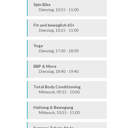
Alle
Spin Bike
Dienstag, 10:15 - 11:00
Alle
Fit und beweglich 65+
Dienstag, 10:15 - 11:00
Fit & Vital
Alle
Yoga
Dienstag, 17:30 - 18:30
Körper & Geist
Alle
BBP & More
Dienstag, 18:40 - 19:40
Ausdauer & Kraft
Alle
Total Body Conditioning
Mittwoch, 09:15 - 10:00
Fit & Vital
Alle
Haltung & Bewegung
Mittwoch, 10:15 - 11:00
Fit & Vital
Prävention
Summer Tabata Style