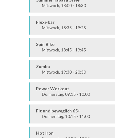
Mittwoch, 18:00 - 18:30
Fit & Vital
Mittel / Fortgeschritten
Flexi-bar
Mittwoch, 18:35 - 19:25
Ausdauer & Kraft
Alle
Spin Bike
Mittwoch, 18:45 - 19:45
Alle
Zumba
Mittwoch, 19:30 - 20:30
Ausdauer & Kraft
Alle
Power Workout
Donnerstag, 09:15 - 10:00
Fit & Vital
Mittelstufe
Fit und beweglich 65+
Donnerstag, 10:15 - 11:00
Fit & Vital
Alle
Hot Iron