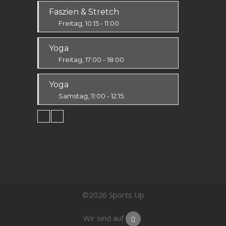
Fit & Vital
Faszien & Stretch
Alle
Freitag, 10:15 - 11:00
Fit & Vital
Yoga
Alle
Freitag, 17:00 - 18:00
Körper & Geist
Yoga
Alle
Samstag, 11:00 - 12:15
Körper & Geist
Alle
©2026 Sports Up
Wir sind auf