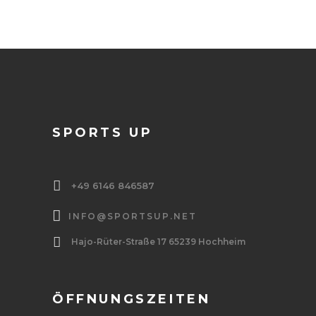
SPORTS UP
+49 6146 846587
INFO@SPORTSUP.NET
Hajo-Rüter-Straße 17 65239 Hochheim
ÖFFNUNGSZEITEN