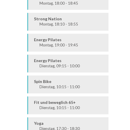
Montag, 18:00 - 18:45
Alle
Strong Nation
Montag, 18:10 - 18:55
Ausdauer & Kraft
Mittel / Fortgeschritten
Energy Pilates
Montag, 19:00 - 19:45
Körper & Geist
Alle
Energy Pilates
Dienstag, 09:15 - 10:00
Körper & Geist
Alle
Spin Bike
Dienstag, 10:15 - 11:00
Alle
Fit und beweglich 65+
Dienstag, 10:15 - 11:00
Fit & Vital
Alle
Yoga
Dienstag, 17:30 - 18:30