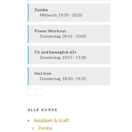
Alle
Zumba
Mittwoch, 19:30 - 20:30
Ausdauer & Kraft
Alle
Power Workout
Donnerstag, 09:15 - 10:00
Fit & Vital
Mittelstufe
Fit und beweglich 65+
Donnerstag, 10:15 - 11:00
Fit & Vital
Alle
Hot Iron
Donnerstag, 18:30 - 19:25
Ausdauer & Kraft
Mittelstufe
ALLE KURSE
Ausdauer & Kraft
Zumba