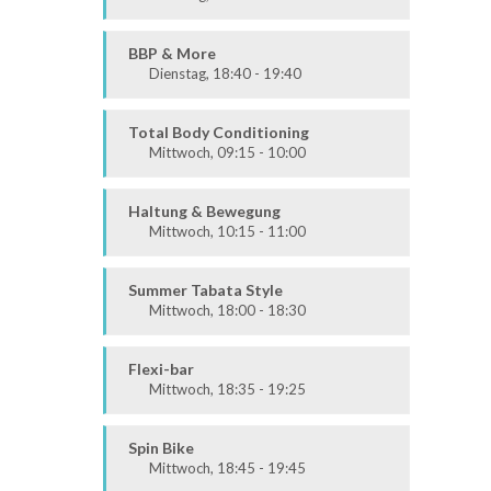
Körper & Geist
Alle
BBP & More
Dienstag, 18:40 - 19:40
Ausdauer & Kraft
Alle
Total Body Conditioning
Mittwoch, 09:15 - 10:00
Fit & Vital
Alle
Haltung & Bewegung
Mittwoch, 10:15 - 11:00
Fit & Vital
Prävention
Summer Tabata Style
Mittwoch, 18:00 - 18:30
Fit & Vital
Mittel / Fortgeschritten
Flexi-bar
Mittwoch, 18:35 - 19:25
Ausdauer & Kraft
Alle
Spin Bike
Mittwoch, 18:45 - 19:45