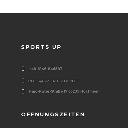
SPORTS UP
+49 6146 846587
INFO@SPORTSUP.NET
Hajo-Rüter-Straße 17 65239 Hochheim
ÖFFNUNGSZEITEN