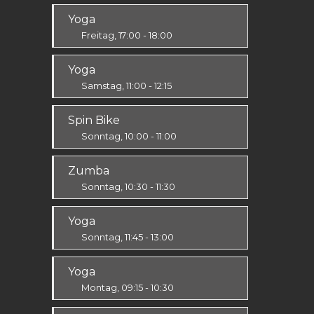
Yoga
Freitag, 17:00 - 18:00
Körper & Geist
Yoga
Alle
Samstag, 11:00 - 12:15
Körper & Geist
Spin Bike
Alle
Sonntag, 10:00 - 11:00
Alle
Zumba
Sonntag, 10:30 - 11:30
Ausdauer & Kraft
Yoga
Alle
Sonntag, 11:45 - 13:00
Körper & Geist
Yoga
Alle
Montag, 09:15 - 10:30
Körper & Geist