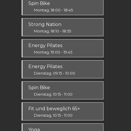
Spin Bike
Alle
Montag, 18:00 - 18:45
Alle
Strong Nation
Montag, 18:10 - 18:55
Ausdauer & Kraft
Energy Pilates
Mittel / Fortgeschritten
Montag, 19:00 - 19:45
Körper & Geist
Energy Pilates
Alle
Dienstag, 09:15 - 10:00
Körper & Geist
Spin Bike
Alle
Dienstag, 10:15 - 11:00
Alle
Fit und beweglich 65+
Dienstag, 10:15 - 11:00
Fit & Vital
Yoga