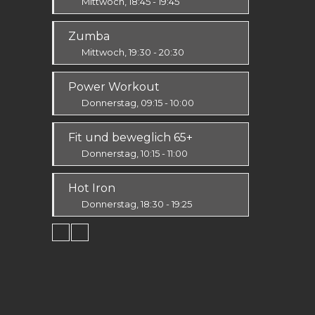
Mittwoch, 18:45 - 19:45
Alle
Zumba
Mittwoch, 19:30 - 20:30
Ausdauer & Kraft
Power Workout
Alle
Donnerstag, 09:15 - 10:00
Fit & Vital
Fit und beweglich 65+
Mittelstufe
Donnerstag, 10:15 - 11:00
Fit & Vital
Hot Iron
Alle
Donnerstag, 18:30 - 19:25
Ausdauer & Kraft
Mittelstufe