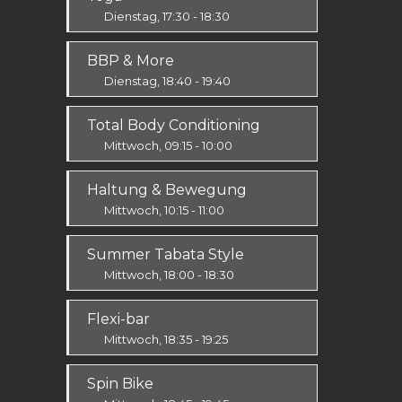
Alle
Dienstag, 17:30 - 18:30
Körper & Geist
BBP & More
Alle
Dienstag, 18:40 - 19:40
Ausdauer & Kraft
Total Body Conditioning
Alle
Mittwoch, 09:15 - 10:00
Fit & Vital
Haltung & Bewegung
Alle
Mittwoch, 10:15 - 11:00
Fit & Vital
Summer Tabata Style
Prävention
Mittwoch, 18:00 - 18:30
Fit & Vital
Flexi-bar
Mittel / Fortgeschritten
Mittwoch, 18:35 - 19:25
Ausdauer & Kraft
Spin Bike
Alle