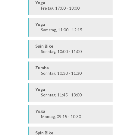
Yoga
Freitag, 17:00 - 18:00
Körper & Geist
Alle
Yoga
Samstag, 11:00 - 12:15
Körper & Geist
Alle
Spin Bike
Sonntag, 10:00 - 11:00
Alle
Zumba
Sonntag, 10:30 - 11:30
Ausdauer & Kraft
Alle
Yoga
Sonntag, 11:45 - 13:00
Körper & Geist
Alle
Yoga
Montag, 09:15 - 10:30
Körper & Geist
Alle
Spin Bike