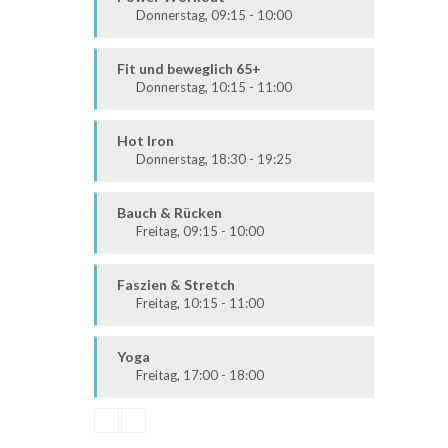
Donnerstag, 09:15 - 10:00
Fit & Vital
Mittelstufe
Fit und beweglich 65+
Donnerstag, 10:15 - 11:00
Fit & Vital
Alle
Hot Iron
Donnerstag, 18:30 - 19:25
Ausdauer & Kraft
Mittelstufe
Bauch & Rücken
Freitag, 09:15 - 10:00
Fit & Vital
Alle
Faszien & Stretch
Freitag, 10:15 - 11:00
Fit & Vital
Alle
Yoga
Freitag, 17:00 - 18:00
Körper & Geist
Alle