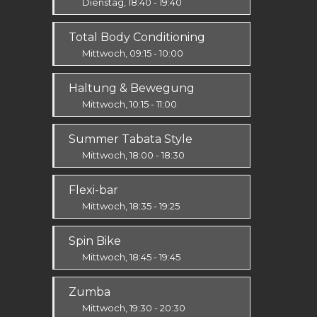
Dienstag, 18:40 - 19:40
Ausdauer & Kraft
Total Body Conditioning
Alle
Mittwoch, 09:15 - 10:00
Fit & Vital
Haltung & Bewegung
Alle
Mittwoch, 10:15 - 11:00
Fit & Vital
Summer Tabata Style
Prävention
Mittwoch, 18:00 - 18:30
Fit & Vital
Flexi-bar
Mittel / Fortgeschritten
Mittwoch, 18:35 - 19:25
Ausdauer & Kraft
Spin Bike
Alle
Mittwoch, 18:45 - 19:45
Alle
Zumba
Mittwoch, 19:30 - 20:30