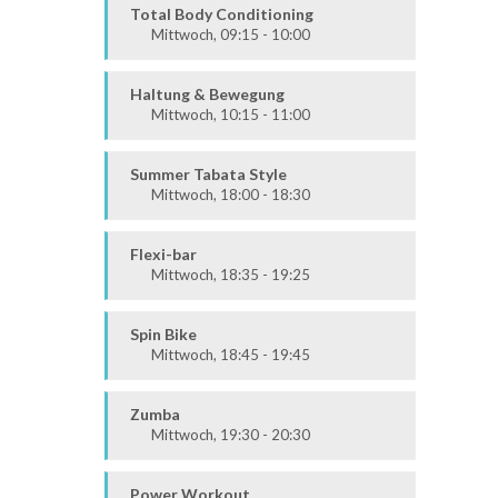
Alle
Total Body Conditioning
Mittwoch, 09:15 - 10:00
Fit & Vital
Alle
Haltung & Bewegung
Mittwoch, 10:15 - 11:00
Fit & Vital
Prävention
Summer Tabata Style
Mittwoch, 18:00 - 18:30
Fit & Vital
Mittel / Fortgeschritten
Flexi-bar
Mittwoch, 18:35 - 19:25
Ausdauer & Kraft
Alle
Spin Bike
Mittwoch, 18:45 - 19:45
Alle
Zumba
Mittwoch, 19:30 - 20:30
Ausdauer & Kraft
Alle
Power Workout