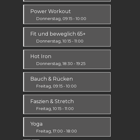
Ausdauer & Kraft
Power Workout
Alle
Donnerstag, 09:15 - 10:00
Fit & Vital
Fit und beweglich 65+
Mittelstufe
Donnerstag, 10:15 - 11:00
Fit & Vital
Hot Iron
Alle
Donnerstag, 18:30 - 19:25
Ausdauer & Kraft
Bauch & Rücken
Mittelstufe
Freitag, 09:15 - 10:00
Fit & Vital
Faszien & Stretch
Alle
Freitag, 10:15 - 11:00
Fit & Vital
Yoga
Alle
Freitag, 17:00 - 18:00