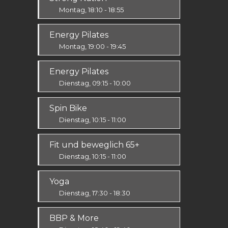
Montag, 18:10 - 18:55
Ausdauer & Kraft
Energy Pilates
Mittel / Fortgeschritten
Montag, 19:00 - 19:45
Körper & Geist
Energy Pilates
Alle
Dienstag, 09:15 - 10:00
Körper & Geist
Spin Bike
Alle
Dienstag, 10:15 - 11:00
Alle
Fit und beweglich 65+
Dienstag, 10:15 - 11:00
Fit & Vital
Yoga
Alle
Dienstag, 17:30 - 18:30
Körper & Geist
BBP & More
Alle