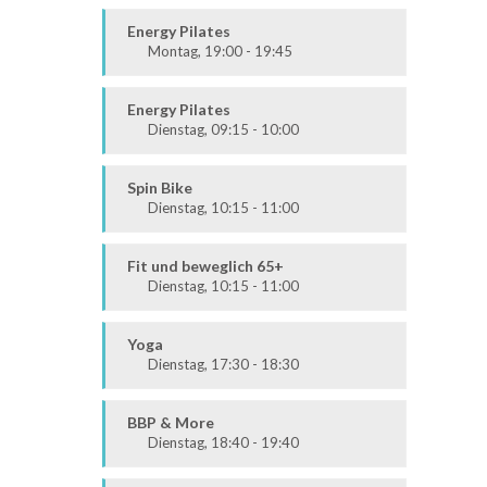
Ausdauer & Kraft
Mittel / Fortgeschritten
Energy Pilates
Montag, 19:00 - 19:45
Körper & Geist
Alle
Energy Pilates
Dienstag, 09:15 - 10:00
Körper & Geist
Alle
Spin Bike
Dienstag, 10:15 - 11:00
Alle
Fit und beweglich 65+
Dienstag, 10:15 - 11:00
Fit & Vital
Alle
Yoga
Dienstag, 17:30 - 18:30
Körper & Geist
Alle
BBP & More
Dienstag, 18:40 - 19:40
Ausdauer & Kraft