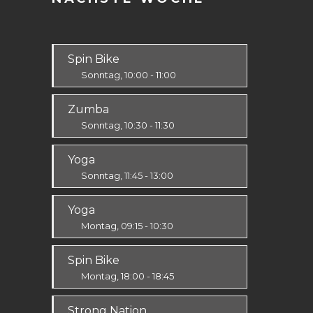
Spin Bike
Sonntag, 10:00 - 11:00
Alle
Zumba
Sonntag, 10:30 - 11:30
Ausdauer & Kraft
Yoga
Alle
Sonntag, 11:45 - 13:00
Körper & Geist
Yoga
Alle
Montag, 09:15 - 10:30
Körper & Geist
Spin Bike
Alle
Montag, 18:00 - 18:45
Alle
Strong Nation