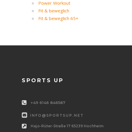
Power Workout
Fit & beweglich
Fit & beweglich 65+
SPORTS UP
+49 6146 846587
INFO@SPORTSUP.NET
Hajo-Rüter-Straße 17 65239 Hochheim