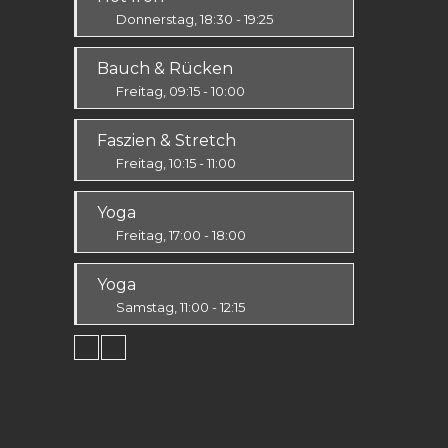
Alle
Donnerstag, 18:30 - 19:25
Ausdauer & Kraft
Bauch & Rücken
Mittelstufe
Freitag, 09:15 - 10:00
Fit & Vital
Faszien & Stretch
Alle
Freitag, 10:15 - 11:00
Fit & Vital
Yoga
Alle
Freitag, 17:00 - 18:00
Körper & Geist
Yoga
Alle
Samstag, 11:00 - 12:15
Körper & Geist
Alle