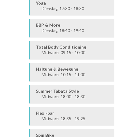
Alle
Yoga
Dienstag, 17:30 - 18:30
Körper & Geist
Alle
BBP & More
Dienstag, 18:40 - 19:40
Ausdauer & Kraft
Alle
Total Body Conditioning
Mittwoch, 09:15 - 10:00
Fit & Vital
Alle
Haltung & Bewegung
Mittwoch, 10:15 - 11:00
Fit & Vital
Prävention
Summer Tabata Style
Mittwoch, 18:00 - 18:30
Fit & Vital
Mittel / Fortgeschritten
Flexi-bar
Mittwoch, 18:35 - 19:25
Ausdauer & Kraft
Alle
Spin Bike