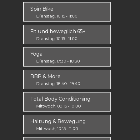
Körper & Geist
Spin Bike
Alle
Dienstag, 10:15 - 11:00
Alle
Fit und beweglich 65+
Dienstag, 10:15 - 11:00
Fit & Vital
Yoga
Alle
Dienstag, 17:30 - 18:30
Körper & Geist
BBP & More
Alle
Dienstag, 18:40 - 19:40
Ausdauer & Kraft
Total Body Conditioning
Alle
Mittwoch, 09:15 - 10:00
Fit & Vital
Haltung & Bewegung
Alle
Mittwoch, 10:15 - 11:00
Fit & Vital