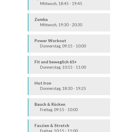
Mittwoch, 18:45 - 19:45
Alle
Zumba
Mittwoch, 19:30 - 20:30
Ausdauer & Kraft
Alle
Power Workout
Donnerstag, 09:15 - 10:00
Fit & Vital
Mittelstufe
Fit und beweglich 65+
Donnerstag, 10:15 - 11:00
Fit & Vital
Alle
Hot Iron
Donnerstag, 18:30 - 19:25
Ausdauer & Kraft
Mittelstufe
Bauch & Rücken
Freitag, 09:15 - 10:00
Fit & Vital
Alle
Faszien & Stretch
Freitag, 10:15 - 11:00