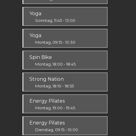
Ausdauer & Kraft
Yoga
Alle
Sonntag, 11:45 - 13:00
Körper & Geist
Yoga
Alle
Montag, 09:15 - 10:30
Körper & Geist
Spin Bike
Alle
Montag, 18:00 - 18:45
Alle
Strong Nation
Montag, 18:10 - 18:55
Ausdauer & Kraft
Energy Pilates
Mittel / Fortgeschritten
Montag, 19:00 - 19:45
Körper & Geist
Energy Pilates
Alle
Dienstag, 09:15 - 10:00