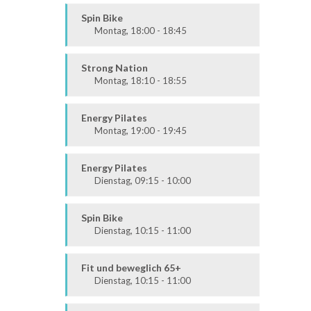
Körper & Geist
Alle
Spin Bike
Montag, 18:00 - 18:45
Alle
Strong Nation
Montag, 18:10 - 18:55
Ausdauer & Kraft
Mittel / Fortgeschritten
Energy Pilates
Montag, 19:00 - 19:45
Körper & Geist
Alle
Energy Pilates
Dienstag, 09:15 - 10:00
Körper & Geist
Alle
Spin Bike
Dienstag, 10:15 - 11:00
Alle
Fit und beweglich 65+
Dienstag, 10:15 - 11:00
Fit & Vital