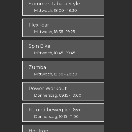
Summer Tabata Style
Prävention
Mittwoch, 18:00 - 18:30
Fit & Vital
Flexi-bar
Mittel / Fortgeschritten
Mittwoch, 18:35 - 19:25
Ausdauer & Kraft
Spin Bike
Alle
Mittwoch, 18:45 - 19:45
Alle
Zumba
Mittwoch, 19:30 - 20:30
Ausdauer & Kraft
Power Workout
Alle
Donnerstag, 09:15 - 10:00
Fit & Vital
Fit und beweglich 65+
Mittelstufe
Donnerstag, 10:15 - 11:00
Fit & Vital
Hot Iron