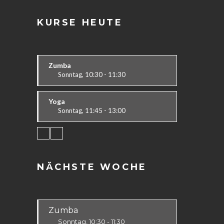
KURSE HEUTE
Zumba
Sonntag, 10:30 - 11:30
Ausdauer & Kraft
Alle
Yoga
Sonntag, 11:45 - 13:00
Körper & Geist
Alle
NÄCHSTE WOCHE
Zumba
Sonntag, 10:30 - 11:30