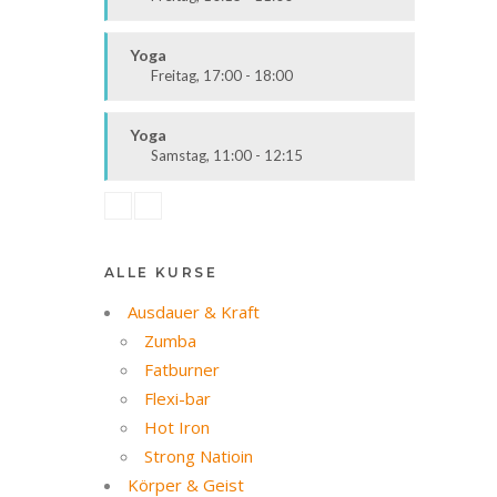
Fit & Vital
Alle
Yoga
Freitag, 17:00 - 18:00
Körper & Geist
Alle
Yoga
Samstag, 11:00 - 12:15
Körper & Geist
Alle
ALLE KURSE
Ausdauer & Kraft
Zumba
Fatburner
Flexi-bar
Hot Iron
Strong Natioin
Körper & Geist