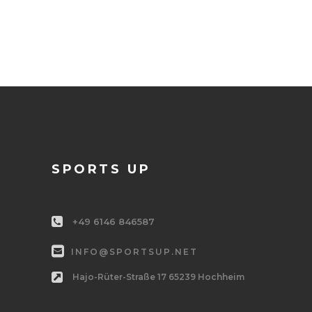
SPORTS UP
+49 6146 846587
INFO@SPORTSUP.NET
Hajo-Rüter-Straße 17 65239 Hochheim