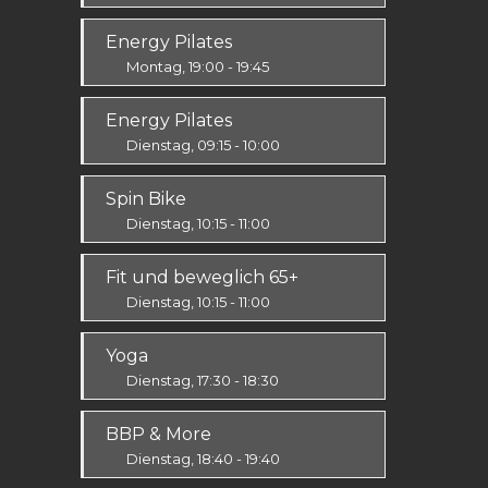
Ausdauer & Kraft
Energy Pilates
Mittel / Fortgeschritten
Montag, 19:00 - 19:45
Körper & Geist
Energy Pilates
Alle
Dienstag, 09:15 - 10:00
Körper & Geist
Spin Bike
Alle
Dienstag, 10:15 - 11:00
Alle
Fit und beweglich 65+
Dienstag, 10:15 - 11:00
Fit & Vital
Yoga
Alle
Dienstag, 17:30 - 18:30
Körper & Geist
BBP & More
Alle
Dienstag, 18:40 - 19:40