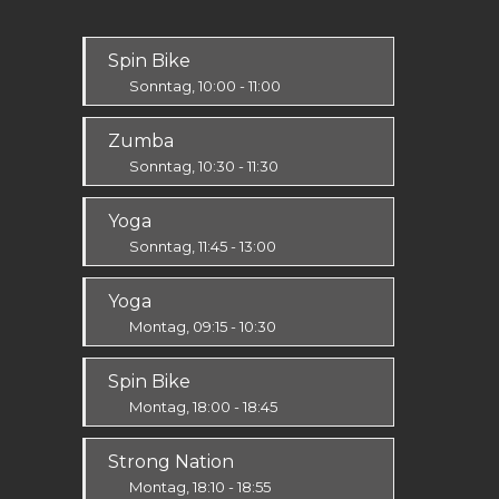
Spin Bike
Sonntag, 10:00 - 11:00
Alle
Zumba
Sonntag, 10:30 - 11:30
Ausdauer & Kraft
Yoga
Alle
Sonntag, 11:45 - 13:00
Körper & Geist
Yoga
Alle
Montag, 09:15 - 10:30
Körper & Geist
Spin Bike
Alle
Montag, 18:00 - 18:45
Alle
Strong Nation
Montag, 18:10 - 18:55