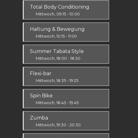
Ausdauer & Kraft
Total Body Conditioning
Alle
Mittwoch, 09:15 - 10:00
Fit & Vital
Haltung & Bewegung
Alle
Mittwoch, 10:15 - 11:00
Fit & Vital
Summer Tabata Style
Prävention
Mittwoch, 18:00 - 18:30
Fit & Vital
Flexi-bar
Mittel / Fortgeschritten
Mittwoch, 18:35 - 19:25
Ausdauer & Kraft
Spin Bike
Alle
Mittwoch, 18:45 - 19:45
Alle
Zumba
Mittwoch, 19:30 - 20:30
Ausdauer & Kraft