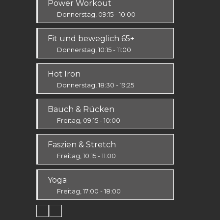
Power Workout
Alle
Donnerstag, 09:15 - 10:00
Fit & Vital
Fit und beweglich 65+
Mittelstufe
Donnerstag, 10:15 - 11:00
Fit & Vital
Hot Iron
Alle
Donnerstag, 18:30 - 19:25
Ausdauer & Kraft
Bauch & Rücken
Mittelstufe
Freitag, 09:15 - 10:00
Fit & Vital
Faszien & Stretch
Alle
Freitag, 10:15 - 11:00
Fit & Vital
Yoga
Alle
Freitag, 17:00 - 18:00
Körper & Geist
Alle