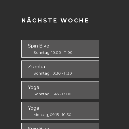
NÄCHSTE WOCHE
Spin Bike
Sonntag, 10:00 - 11:00
Alle
Zumba
Sonntag, 10:30 - 11:30
Ausdauer & Kraft
Yoga
Alle
Sonntag, 11:45 - 13:00
Körper & Geist
Yoga
Alle
Montag, 09:15 - 10:30
Körper & Geist
Spin Bike