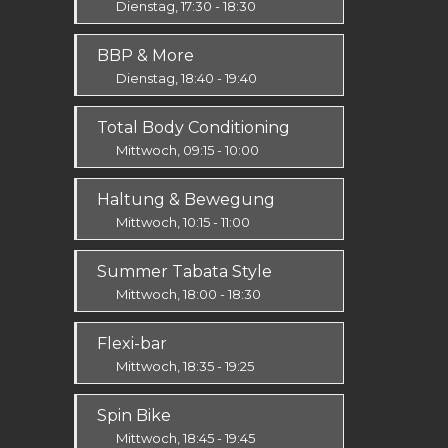
Dienstag, 17:30 - 18:30
Körper & Geist
BBP & More
Alle
Dienstag, 18:40 - 19:40
Ausdauer & Kraft
Total Body Conditioning
Alle
Mittwoch, 09:15 - 10:00
Fit & Vital
Haltung & Bewegung
Alle
Mittwoch, 10:15 - 11:00
Fit & Vital
Summer Tabata Style
Prävention
Mittwoch, 18:00 - 18:30
Fit & Vital
Flexi-bar
Mittel / Fortgeschritten
Mittwoch, 18:35 - 19:25
Ausdauer & Kraft
Spin Bike
Alle
Mittwoch, 18:45 - 19:45