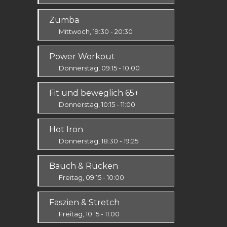
Alle
Zumba
Mittwoch, 19:30 - 20:30
Ausdauer & Kraft
Power Workout
Alle
Donnerstag, 09:15 - 10:00
Fit & Vital
Fit und beweglich 65+
Mittelstufe
Donnerstag, 10:15 - 11:00
Fit & Vital
Hot Iron
Alle
Donnerstag, 18:30 - 19:25
Ausdauer & Kraft
Bauch & Rücken
Mittelstufe
Freitag, 09:15 - 10:00
Fit & Vital
Faszien & Stretch
Alle
Freitag, 10:15 - 11:00