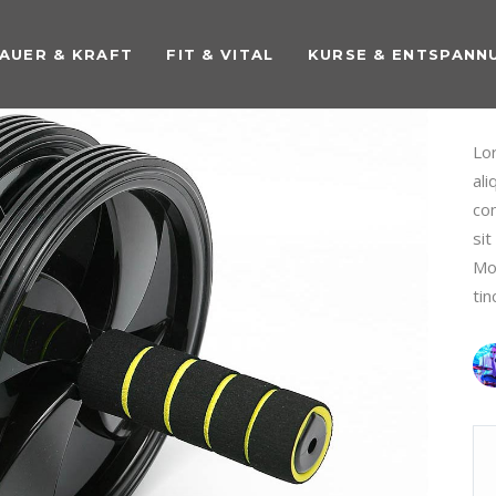
AUER & KRAFT
FIT & VITAL
KURSE & ENTSPANN
N
Lor
ali
con
sit
Mo
tin