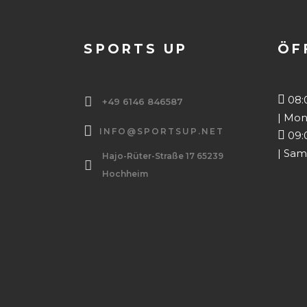
SPORTS UP
ÖF
08:0
+49 6146 846587
| Mon
INFO@SPORTSUP.NET
09:0
| Sam
Hajo-Rüter-Straße 17 65239
Hochheim