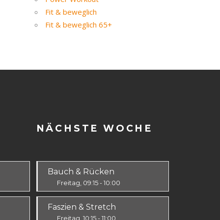
Fit & beweglich
Fit & beweglich 65+
NÄCHSTE WOCHE
Bauch & Rücken
Freitag, 09:15 - 10:00
Fit & Vital
Faszien & Stretch
Alle
Freitag, 10:15 - 11:00