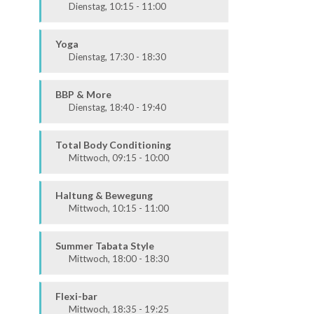
Dienstag, 10:15 - 11:00
Fit & Vital
Alle
Yoga
Dienstag, 17:30 - 18:30
Körper & Geist
Alle
BBP & More
Dienstag, 18:40 - 19:40
Ausdauer & Kraft
Alle
Total Body Conditioning
Mittwoch, 09:15 - 10:00
Fit & Vital
Alle
Haltung & Bewegung
Mittwoch, 10:15 - 11:00
Fit & Vital
Prävention
Summer Tabata Style
Mittwoch, 18:00 - 18:30
Fit & Vital
Mittel / Fortgeschritten
Flexi-bar
Mittwoch, 18:35 - 19:25