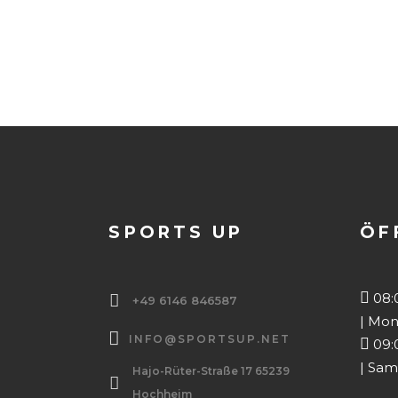
SPORTS UP
ÖF
08:0
+49 6146 846587
| Mon
INFO@SPORTSUP.NET
09:0
| Sam
Hajo-Rüter-Straße 17 65239
Hochheim