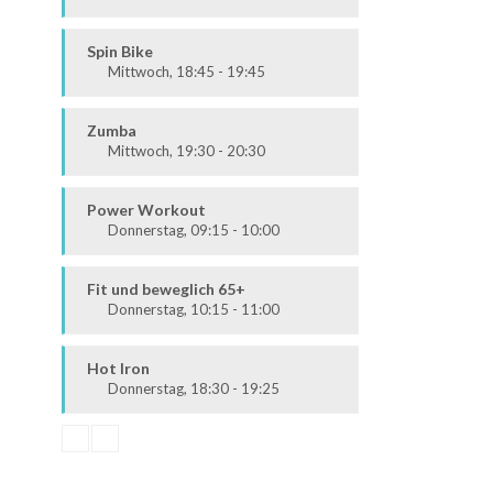
Ausdauer & Kraft
Alle
Spin Bike
Mittwoch, 18:45 - 19:45
Alle
Zumba
Mittwoch, 19:30 - 20:30
Ausdauer & Kraft
Alle
Power Workout
Donnerstag, 09:15 - 10:00
Fit & Vital
Mittelstufe
Fit und beweglich 65+
Donnerstag, 10:15 - 11:00
Fit & Vital
Alle
Hot Iron
Donnerstag, 18:30 - 19:25
Ausdauer & Kraft
Mittelstufe