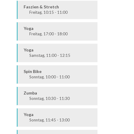
Alle
Faszien & Stretch
Freitag, 10:15 - 11:00
Fit & Vital
Alle
Yoga
Freitag, 17:00 - 18:00
Körper & Geist
Alle
Yoga
Samstag, 11:00 - 12:15
Körper & Geist
Alle
Spin Bike
Sonntag, 10:00 - 11:00
Alle
Zumba
Sonntag, 10:30 - 11:30
Ausdauer & Kraft
Alle
Yoga
Sonntag, 11:45 - 13:00
Körper & Geist