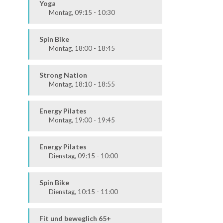
Alle
Yoga
Montag, 09:15 - 10:30
Körper & Geist
Alle
Spin Bike
Montag, 18:00 - 18:45
Alle
Strong Nation
Montag, 18:10 - 18:55
Ausdauer & Kraft
Mittel / Fortgeschritten
Energy Pilates
Montag, 19:00 - 19:45
Körper & Geist
Alle
Energy Pilates
Dienstag, 09:15 - 10:00
Körper & Geist
Alle
Spin Bike
Dienstag, 10:15 - 11:00
Alle
Fit und beweglich 65+